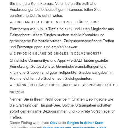
Sie mehrere Kontakte aus. Vereinbaren Sie zeitnahe
Verabredungen bei beiderseitigem Interesse.Teilen Sie
persönliche Details schrittweise.
WELCHE ANGEBOTE GIBT ES SPEZIELL FÜR 50PLUS?
Plattformen wie 50plus-Treff sind aktiv und listen Mitglieder aus
Delmenhorst. Ältere Singles suchen stabile Kontakte und
gemeinsame Freizeitaktivitäten. Zielgruppenspezifische Treffen
und Freizeitgruppen sind empfehlenswert.
WIE FINDE ICH GLÄUBIGE SINGLES IN DELMENHORST?
Christliche Communitys und Apps wie SALT bieten gezielte
Vernetzung. Gottesdienste, Gemeindeveranstaltungen und
kirchliche Gruppen sind gute Treffpunkte. Glaubensangaben im
Profil erleichtern die Suche nach Gleichgesinnten.
WIE KANN ICH LOKALE TREFFPUNKTE ALS GESPRÄCHSSTARTER
NUTZEN?
Nennen Sie in Ihrem Profil oder beim Chatten Lieblingsorte wie
die Graft und den Hasport-See. Solche Ortsangaben schaffen
sofort gemeinsame Bezugsrahmen und konkrete Vorschläge für
Treffen.
Dieser Eintrag wurde von
Olav
unter
Singles in deiner Stadt
veröffentlicht und mit
dating
,
dating app
,
partnersuche
,
single
,