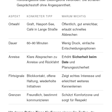
Gesprächsstoff ohne Angespanntheit.
ASPEKT
KONKRETER TIPP
WARUM WICHTIG
Ortwahl
Graft, Hasport-See,
Öffentlich, gut erreichbar,
Café in Lange Straße
erlaubt schnelles
Abbrechen
Dauer
60–90 Minuten
Wenig Druck, einfache
Entscheidungsoptionen
Anreise
Klare Absprachen zu
Erhöht
Sicherheit beim
Anreise und Rückfahrt
Date
und
Planungssicherheit
Flirtsignale
Blickkontakt, offene
Zeigt echtes Interesse und
Haltung, wiederholte
erleichtert weiteres
Initiativen
Kennenlernen
Grenzen
Freundlich, bestimmt
Schützt Komfortzone und
kommunizieren
sorgt für Respekt