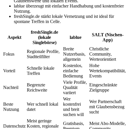
Glaubenswerte und lokalen Events.
lablue überzeugt mit einfacher Handhabung und kostenfreier
Nutzung.
freshSingle.de stärkt lokale Vernetzung und ist ideal für
spontane Treffen in Celle.
freshSingle.de
SALT (Nischen-
Aspekt
(lokale
lablue
App)
Singlebörse)
Breite
Christliche
Regionale Profile,
Fokus
Nutzerbasis,
Community,
Stadtteilfilter
allgemein
Werteorientiert
Kostenlos,
Hohe
Schnelle lokale
Vorteil
einfache
Wertekompatibilität,
Treffen
Bedienung
Events
Viele Profile,
Begrenzte
Eingeschränkte
Nachteil
Qualität
Reichweite
Zielgruppe
variiert
Wer
Wer Partnerschaft
Beste
Wer schnell lokal
kostenfrei
mit Glaubensbezug
Nutzung
datet
und breit
sucht
suchen will
Meist geringe
Gratisbasis,
Meist Abo-Modelle,
Datenschutz
Kosten, regionale
Premium-
Community-