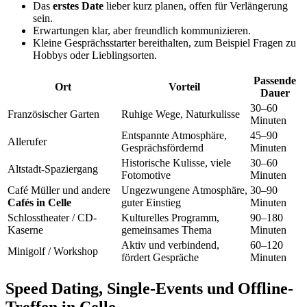
Das
erstes Date
lieber kurz planen, offen für Verlängerung
sein.
Erwartungen klar, aber freundlich kommunizieren.
Kleine Gesprächsstarter bereithalten, zum Beispiel Fragen zu
Hobbys oder Lieblingsorten.
Passende
Ort
Vorteil
Dauer
30–60
Französischer Garten
Ruhige Wege, Naturkulisse
Minuten
Entspannte Atmosphäre,
45–90
Allerufer
Gesprächsfördernd
Minuten
Historische Kulisse, viele
30–60
Altstadt-Spaziergang
Fotomotive
Minuten
Café Müller und andere
Ungezwungene Atmosphäre,
30–90
Cafés in Celle
guter Einstieg
Minuten
Schlosstheater / CD-
Kulturelles Programm,
90–180
Kaserne
gemeinsames Thema
Minuten
Aktiv und verbindend,
60–120
Minigolf / Workshop
fördert Gespräche
Minuten
Speed Dating, Single-Events und Offline-
Treffen in Celle