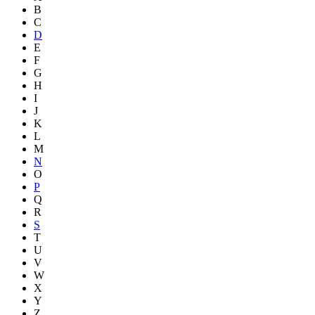
B
C
D
E
F
G
H
I
J
K
L
M
N
O
P
Q
R
S
T
U
V
W
X
Y
Z