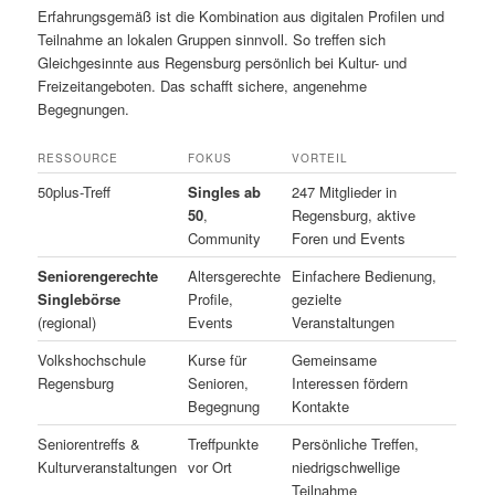
Erfahrungsgemäß ist die Kombination aus digitalen Profilen und
Teilnahme an lokalen Gruppen sinnvoll. So treffen sich
Gleichgesinnte aus Regensburg persönlich bei Kultur- und
Freizeitangeboten. Das schafft sichere, angenehme
Begegnungen.
RESSOURCE
FOKUS
VORTEIL
50plus-Treff
Singles ab
247 Mitglieder in
50
,
Regensburg, aktive
Community
Foren und Events
Seniorengerechte
Altersgerechte
Einfachere Bedienung,
Singlebörse
Profile,
gezielte
(regional)
Events
Veranstaltungen
Volkshochschule
Kurse für
Gemeinsame
Regensburg
Senioren,
Interessen fördern
Begegnung
Kontakte
Seniorentreffs &
Treffpunkte
Persönliche Treffen,
Kulturveranstaltungen
vor Ort
niedrigschwellige
Teilnahme