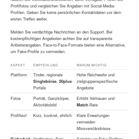
Profilfotos und vergleichen Sie Angaben mit Social-Media-
Profilen. Geben Sie keine persönlichen Kontaktdaten vor dem
ersten Treffen weiter.
Melden Sie verdächtige Nachrichten an den Support. Bei
kostenpflichtigen Angeboten achten Sie auf transparente
Anbieterangaben. Face-to-Face-Formate bieten eine Alternative,
um Fake-Profile zu vermeiden.
ASPEKT
EMPFEHLUNG
WARUM WICHTIG
Plattform
Tinder, regionale
Hohe Reichweite und
Singlebörse
,
50plus
-
zielgruppenspezifische
Portale
Angebote
Fotos
Porträt, Ganzkörper,
Erhöht Vertrauen und
Aktivitätsbild
Match
-Rate
Profiltext
Kurz, konkret, ehrlich
Klare Erwartungen
vermeiden
Missverständnisse
Sicherheit
Verifikation, Foto-
Schützt vor Fake-Profilen