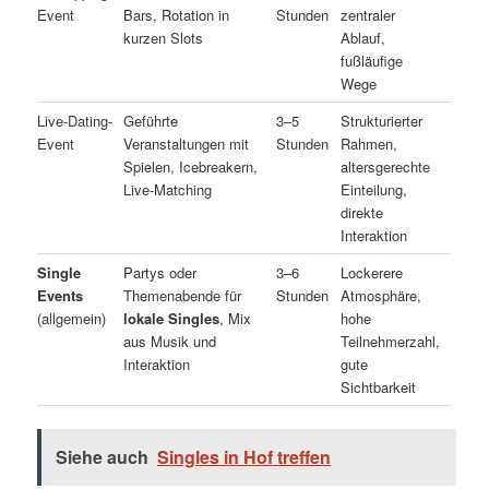
Event
Bars, Rotation in
Stunden
zentraler
kurzen Slots
Ablauf,
fußläufige
Wege
Live-Dating-
Geführte
3–5
Strukturierter
Event
Veranstaltungen mit
Stunden
Rahmen,
Spielen, Icebreakern,
altersgerechte
Live-Matching
Einteilung,
direkte
Interaktion
Single
Partys oder
3–6
Lockerere
Events
Themenabende für
Stunden
Atmosphäre,
(allgemein)
lokale Singles
, Mix
hohe
aus Musik und
Teilnehmerzahl,
Interaktion
gute
Sichtbarkeit
Siehe auch
Singles in Hof treffen