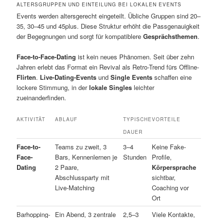
ALTERSGRUPPEN UND EINTEILUNG BEI LOKALEN EVENTS
Events werden altersgerecht eingeteilt. Übliche Gruppen sind 20–
35, 30–45 und 45plus. Diese Struktur erhöht die Passgenauigkeit
der Begegnungen und sorgt für kompatiblere
Gesprächsthemen
.
Face-to-Face-Dating
ist kein neues Phänomen. Seit über zehn
Jahren erlebt das Format ein Revival als Retro-Trend fürs Offline-
Flirten
.
Live-Dating-Events
und
Single Events
schaffen eine
lockere Stimmung, in der
lokale Singles
leichter
zueinanderfinden.
AKTIVITÄT
ABLAUF
TYPISCHE
VORTEILE
DAUER
Face-to-
Teams zu zweit, 3
3–4
Keine Fake-
Face-
Bars, Kennenlernen je
Stunden
Profile,
Dating
2 Paare,
Körpersprache
Abschlussparty mit
sichtbar,
Live-Matching
Coaching vor
Ort
Barhopping-
Ein Abend, 3 zentrale
2,5–3
Viele Kontakte,