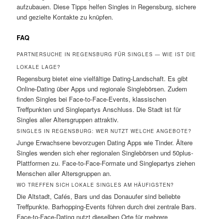
aufzubauen. Diese Tipps helfen Singles in Regensburg, sichere
und gezielte Kontakte zu knüpfen.
FAQ
PARTNERSUCHE IN REGENSBURG FÜR SINGLES — WIE IST DIE
LOKALE LAGE?
Regensburg bietet eine vielfältige Dating-Landschaft. Es gibt
Online-Dating über Apps und regionale Singlebörsen. Zudem
finden Singles bei Face-to-Face-Events, klassischen
Treffpunkten und Singlepartys Anschluss. Die Stadt ist für
Singles aller Altersgruppen attraktiv.
SINGLES IN REGENSBURG: WER NUTZT WELCHE ANGEBOTE?
Junge Erwachsene bevorzugen Dating Apps wie Tinder. Ältere
Singles wenden sich eher regionalen Singlebörsen und 50plus-
Plattformen zu. Face-to-Face-Formate und Singlepartys ziehen
Menschen aller Altersgruppen an.
WO TREFFEN SICH LOKALE SINGLES AM HÄUFIGSTEN?
Die Altstadt, Cafés, Bars und das Donauufer sind beliebte
Treffpunkte. Barhopping-Events führen durch drei zentrale Bars.
Face-to-Face-Dating nutzt dieselben Orte für mehrere