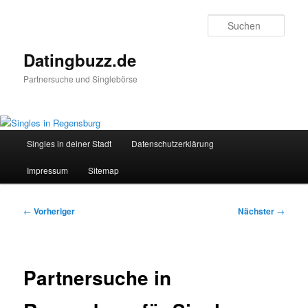
Zum
primären
Such
Inhalt
springen
Datingbuzz.de
Partnersuche und Singlebörse
Hauptmenü
Singles in deiner Stadt
Datenschutzerklärung
Impressum
Sitemap
Beitragsnavigation
←
Vorheriger
Nächster
→
Partnersuche in