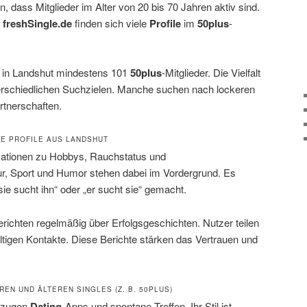
, dass Mitglieder im Alter von 20 bis 70 Jahren aktiv sind.
e
freshSingle.de
finden sich viele
Profile
im
50plus
-
s in Landshut mindestens 101
50plus
-Mitglieder. Die Vielfalt
terschiedlichen Suchzielen. Manche suchen nach lockeren
rtnerschaften.
E PROFILE AUS LANDSHUT
rmationen zu Hobbys, Rauchstatus und
r, Sport und Humor stehen dabei im Vordergrund. Es
e sucht ihn“ oder „er sucht sie“ gemacht.
richten regelmäßig über Erfolgsgeschichten. Nutzer teilen
altigen Kontakte. Diese Berichte stärken das Vertrauen und
EN UND ÄLTEREN SINGLES (Z. B. 50PLUS)
orzugen
Dating
-Apps und spontane Treffen. Ihr Stil ist