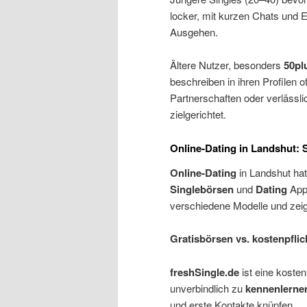
locker, mit kurzen Chats und E
Ausgehen.
Ältere Nutzer, besonders
50pl
beschreiben in ihren Profilen o
Partnerschaften oder verlässlic
zielgerichtet.
Online-Dating in Landshut: 
Online-Dating
in Landshut hat
Singlebörsen
und
Dating
Apps
verschiedene Modelle und zeige
Gratisbörsen vs. kostenpfli
freshSingle.de
ist eine kosten
unverbindlich zu
kennenlerne
und erste Kontakte knüpfen.