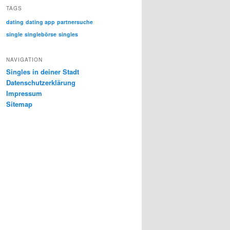
TAGS
dating
dating app
partnersuche
single
singlebörse
singles
NAVIGATION
Singles in deiner Stadt
Datenschutzerklärung
Impressum
Sitemap